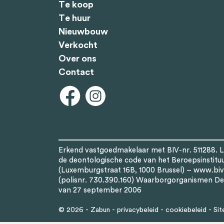
Te koop
Te huur
Nieuwbouw
Verkocht
Over ons
Contact
Erkend vastgoedmakelaar met BIV-nr. 511288. 
de deontologische code van het Beroepsinstitu
(Luxemburgstraat 16B, 1000 Brussel) –
www.biv
(polisnr. 730.390.160) Waarborgorganismen De
van 27 september 2006
© 2026 -
Zabun
-
privacybeleid
-
cookiebeleid
-
Si