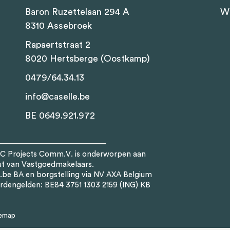
Baron Ruzettelaan 294 A
Wi
8310 Assebroek
Rapaertstraat 2
8020 Hertsberge (Oostkamp)
0479/64.34.13
info@caselle.be
BE 0649.921.972
LC Projects Comm.V. is onderworpen aan
ut van Vastgoedmakelaars.
.be
BA en borgstelling via NV AXA Belgium
rdengelden: BE84 3751 1303 2159 (ING) KB
temap