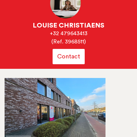
LOUISE CHRISTIAENS
+32 479643413
(Ref. 3968511)
Contact