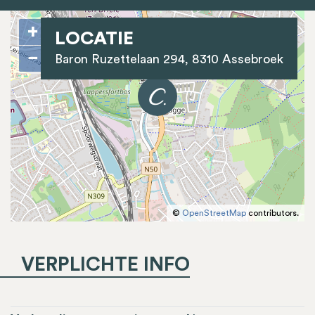
+
LOCATIE
−
Baron Ruzettelaan 294, 8310 Assebroek
©
OpenStreetMap
contributors.
VERPLICHTE INFO