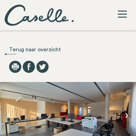
Terug naar overzicht
‹
›