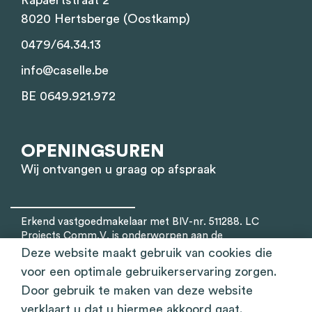
Rapaertstraat 2
8020 Hertsberge (Oostkamp)
0479/64.34.13
info@caselle.be
BE 0649.921.972
OPENINGSUREN
Wij ontvangen u graag op afspraak
Erkend vastgoedmakelaar met BIV-nr. 511288. LC
Projects Comm.V. is onderworpen aan de
deontologische code van het Beroepsinstituut van
Deze website maakt gebruik van cookies die
Vastgoedmakelaars. (Luxemburgstraat 16B, 1000
voor een optimale gebruikerservaring zorgen.
Brussel) –
www.biv.be
BA en borgstelling via NV AXA
Door gebruik te maken van deze website
Belgium (polisnr. 730.390.160) Waarborgorganismen
Derdengelden: BE84 3751 1303 2159 (ING) KB van 27
verklaart u dat u hiermee akkoord gaat.