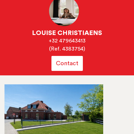
LOUISE CHRISTIAENS
+32 479643413
(Ref. 4383754)
Contact